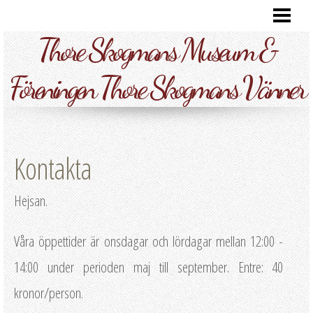
HEM
Thore Skogmans Museum &
HÄR FINNS VI
FOTOGALLERI
Föreningen Thore Skogmans Vänner
KONTAKTA
VÅRA BESÖKARE
Kontakta
THORE SKOGMANS VÄNNER
OM OSS
Hejsan.
BUTIKEN
Våra öppettider är onsdagar och lördagar mellan 12:00 -
14:00 under perioden maj till september. Entre: 40
kronor/person.