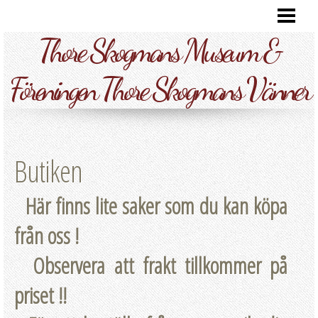
HEM
Thore Skogmans Museum &
HÄR FINNS VI
FOTOGALLERI
Föreningen Thore Skogmans Vänner
KONTAKTA
VÅRA BESÖKARE
Butiken
THORE SKOGMANS VÄNNER
OM OSS
Här finns lite saker som du kan köpa
BUTIKEN
från oss !
Observera att frakt tillkommer på
priset !!